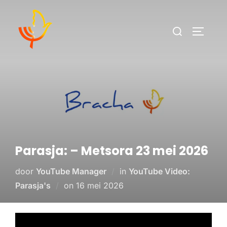
Parasja: – Metsora 23 mei 2026
door
YouTube Manager
in
YouTube Video:
Parasja's
on
16 mei 2026