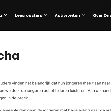
a
Leesroosters
Activiteiten
Over On
acha
 Ouders vinden het belangrijk dat hun jongeren mee gaan naar
en we door de jongeren actief te leren luisteren. Aan de hand 
gen in de preek.
de gemeente dan gaan de jongeren met begeleiding naar de aula