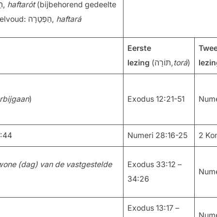
הַפְטָרוֹת,
haftarót
(bijbehorend gedeelte
uit de profeten), enkelvoud: הַפְטָרָה,
haftará
Eerste
Twe
lezing
(תּוֹרָה,
torá
)
lezi
rbijgaan
)
Exodus 12:21-51
Nume
3:44
Numeri 28:16-25
2 Ko
wone (dag) van de vastgestelde
Exodus 33:12 –
Nume
34:26
Exodus 13:17 –
Nume