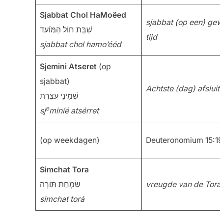
Sjabbat Chol HaMoëed
sjabbat (op een) ge
שַׁבַּת חוֹל הַמֹּוֹעד
tijd
sjabbat chol hamo’ééd
Sjemini Atseret
(op
sjabbat)
Achtste (dag) afsluit
שְׁמִינִי עֲצֶרֶת
e
sj
miníé atsérret
(op weekdagen)
Deuteronomium 15:19
Simchat Tora
שִׂמְחַת תּוֹרָה
vreugde van de Tor
simchat torá