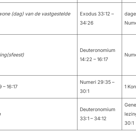
wone (dag) van de vastgestelde
Exodus 33:12 –
dagel
34:26
Nume
Deuteronomium
ing(sfeest)
Nume
14:22 – 16:17
Numeri 29:35 –
 – 16:17
1 Ko
30:1
Genes
Deuteronomium
a
lezi
33:1 – 34:12
30:1