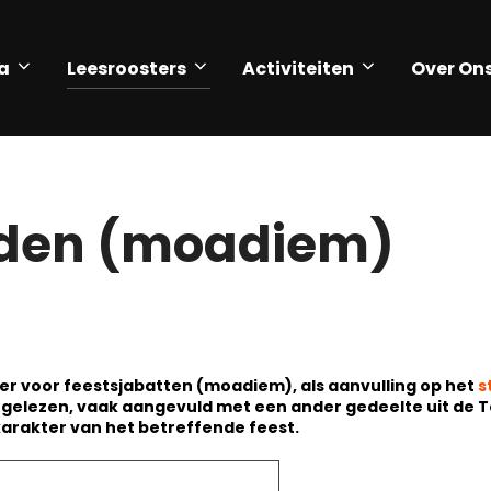
a
Leesroosters
Activiteiten
Over On
ijden (moadiem)
er voor feestsjabatten (moadiem), als aanvulling op het
s
a gelezen, vaak aangevuld met een ander gedeelte uit de 
 karakter van het betreffende feest.