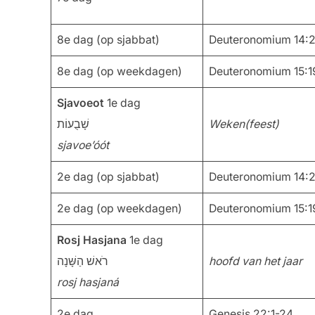
8e dag (op sjabbat)
Deuteronomium 14:22
8e dag (op weekdagen)
Deuteronomium 15:19
Sjavoeot
1e dag
שָׁבֻעוֹת
Weken(feest)
sjavoe’óót
2e dag (op sjabbat)
Deuteronomium 14:22
2e dag (op weekdagen)
Deuteronomium 15:19
Rosj Hasjana
1e dag
רֹאשׁ הַשָּׁנָה
hoofd van het jaar
rosj hasjaná
2e dag
Genesis 22:1-24