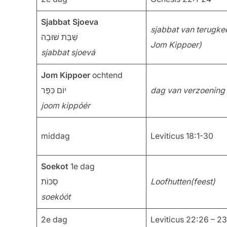
Sjabbat Sjoeva
sjabbat van terugke
שַׁבַּת שׁוּבָה
Jom Kippoer)
sjabbat sjoevá
Jom Kippoer
ochtend
יוֹם כִּפֻּר
dag van verzoening
joom kippóér
middag
Leviticus 18:1-30
Soekot
1e dag
סֻכּוֹת
Loofhutten(feest)
soekóót
2e dag
Leviticus 22:26 – 2