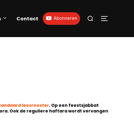
s
Contact
Abonneren
tandaard leesrooster
. Op een feestsjabbat
Tora. Ook de reguliere haftara wordt vervangen