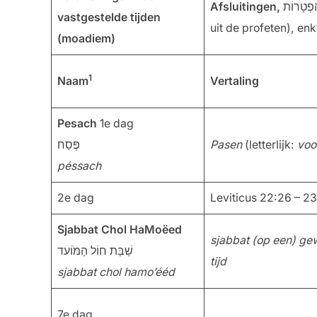
Afsluitingen,
vastgestelde tijden
(moadiem)
1
Naam
Vertaling
Pesach
1e dag
פֶּסַח
Pasen
(letterlijk:
voo
péssach
2e dag
Leviticus 22:26 – 2
Sjabbat Chol HaMoëed
sjabbat (op een) ge
שַׁבַּת חוֹל הַמֹּוֹעד
tijd
sjabbat chol hamo’ééd
7e dag