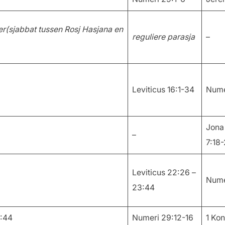
er
(sjabbat tussen Rosj Hasjana en
reguliere parasja
–
Leviticus 16:1-34
Nume
Jona 
–
7:18
Leviticus 22:26 –
Nume
23:44
3:44
Numeri 29:12-16
1 Ko