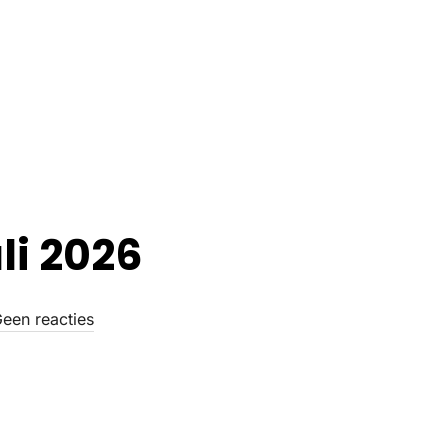
li 2026
een reacties