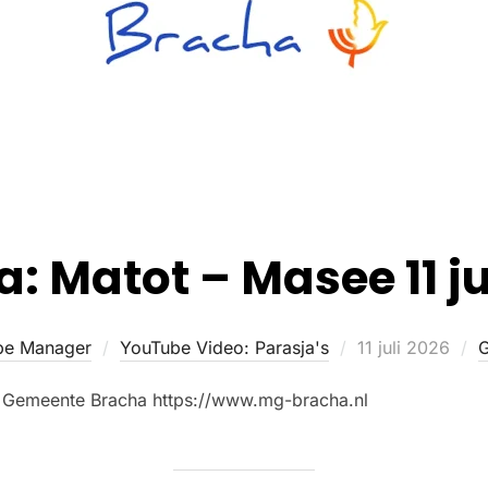
a: Matot – Masee 11 ju
be Manager
YouTube Video: Parasja's
11 juli 2026
G
e Gemeente Bracha https://www.mg-bracha.nl