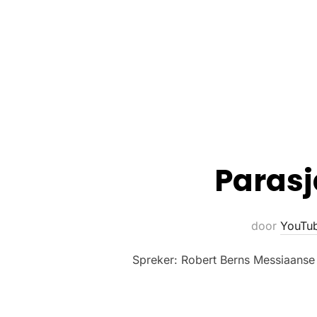
Parasj
door
YouTu
Spreker: Robert Berns Messiaans