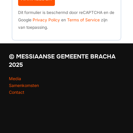
Dit formulier is beschermd door reCAPTCHA en de
Google
Privacy Policy
en
Terms of Service
zijn
van toepassing.
© MESSIAANSE GEMEENTE BRACHA
2025
Media
Samenkomsten
Contact