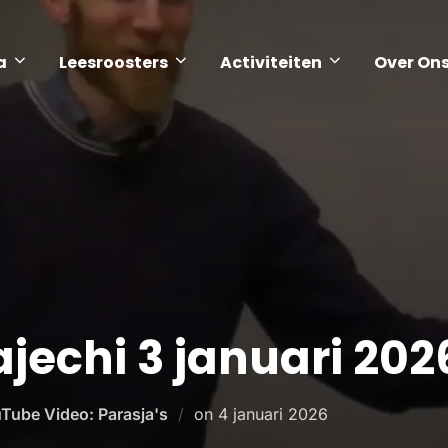
a
Leesroosters
Activiteiten
Over On
jechi 3 januari 202
Tube Video: Parasja's
on
4 januari 2026