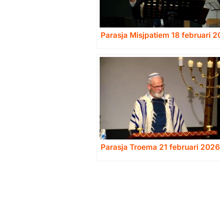
Parasja Misjpatiem 18 februari 
Parasja Troema 21 februari 2026