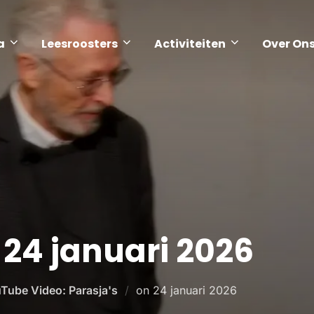
a
Leesroosters
Activiteiten
Over On
 24 januari 2026
Tube Video: Parasja's
on
24 januari 2026