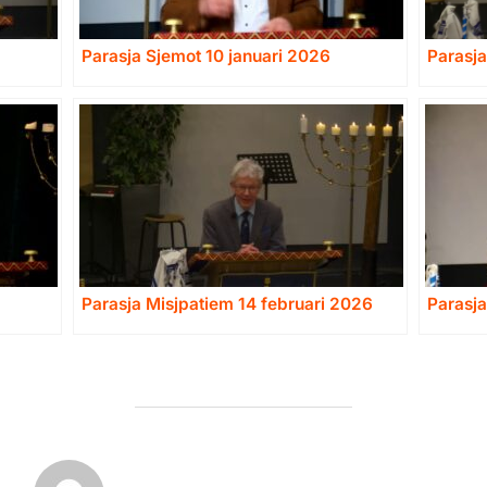
Parasja Sjemot 10 januari 2026
Parasja
Parasja Misjpatiem 14 februari 2026
Parasja
BERICHTAUTEUR