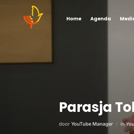
Home
Agenda
Medi
Parasja To
door
YouTube Manager
in
You