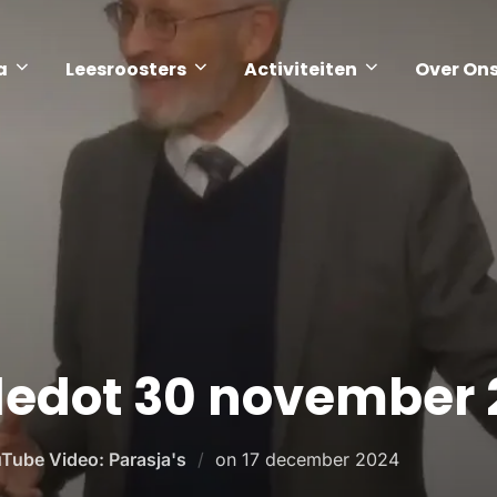
a
Leesroosters
Activiteiten
Over On
ledot 30 november
Tube Video: Parasja's
on
17 december 2024