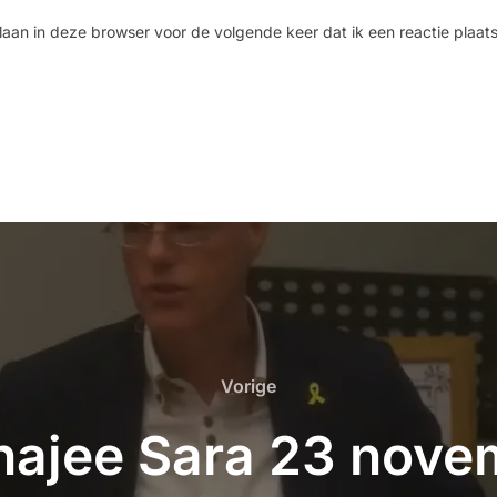
laan in deze browser voor de volgende keer dat ik een reactie plaats
Vorige
hajee Sara 23 nov