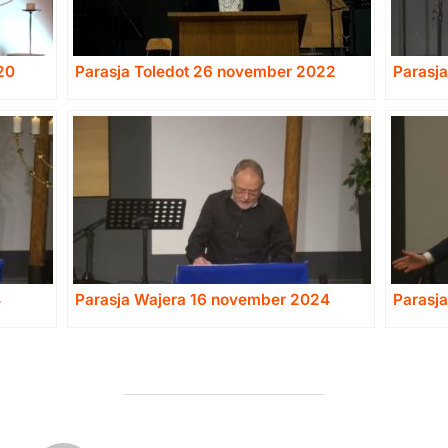
20
Parasja Toledot 26 november 2022
Parasj
4
Parasja Wajera 16 november 2024
Parasj