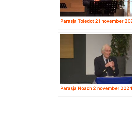
Parasja Toledot 21 november 20
Parasja Noach 2 november 202