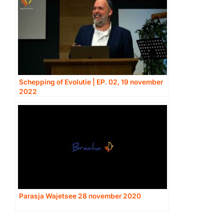
Schepping of Evolutie | EP. 02, 19 november
2022
Parasja Wajetsee 28 november 2020