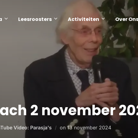
a
Leesroosters
Activiteiten
Over On
oach 2 november 20
Tube Video: Parasja's
on
13 november 2024