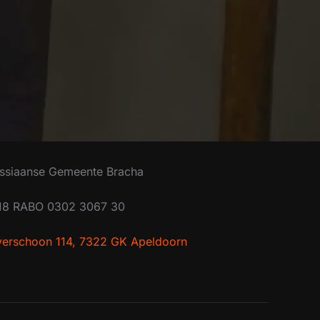
ssiaanse Gemeente Bracha
18 RABO 0302 3067 30
lverschoon 114, 7322 GK Apeldoorn