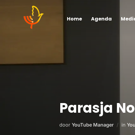
Home
Agenda
Medi
Parasja N
door
YouTube Manager
in
You