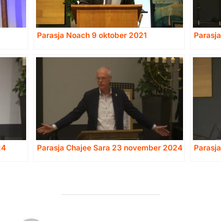
Parasja Noach 9 oktober 2021
Parasj
24
Parasja Chajee Sara 23 november 2024
Parasj