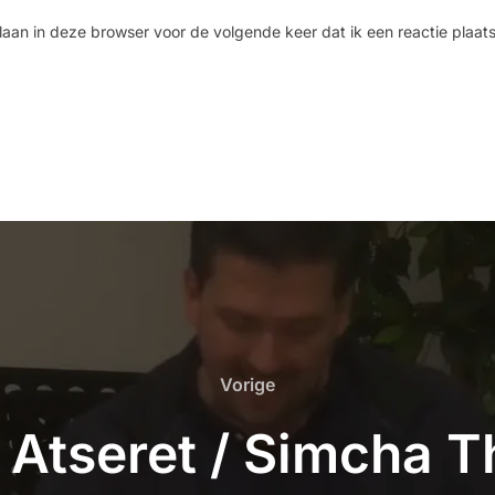
laan in deze browser voor de volgende keer dat ik een reactie plaats
Vorige
 Atseret / Simcha 