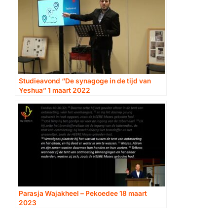
Studieavond “De synagoge in de tijd van
Yeshua” 1 maart 2022
Parasja Wajakheel – Pekoedee 18 maart
2023