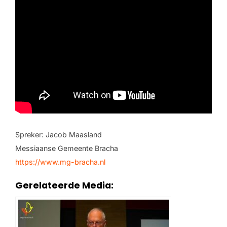
Spreker: Jacob Maasland
Messiaanse Gemeente Bracha
https://www.mg-bracha.nl
Gerelateerde Media: