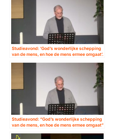
Studieavond: ‘God’s wonderlijke schepping
van de mens, en hoe de mens ermee omgaat’.
Deel 2
Studieavond: “God’s wonderlijke schepping
van de mens, en hoe de mens ermee omgaat”
– deel 2