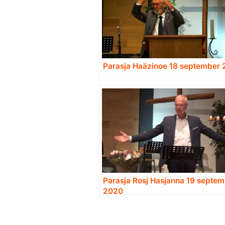
Parasja Haäzinoe 18 september 
Parasja Rosj Hasjanna 19 septe
2020