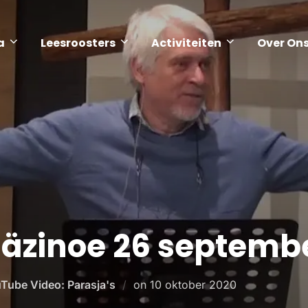
a
Leesroosters
Activiteiten
Over On
aäzinoe 26 septemb
Tube Video: Parasja's
on
10 oktober 2020