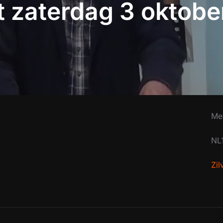
 zaterdag 3 oktob
Me
NL
Zi