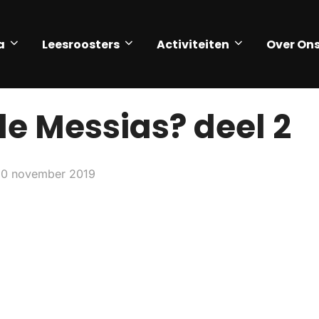
a
Leesroosters
Activiteiten
Over On
de Messias? deel 2
0 november 2019