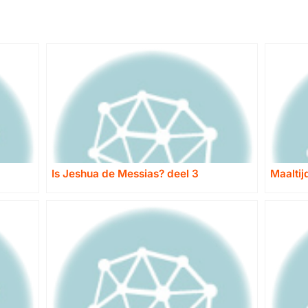
Is Jeshua de Messias? deel 3
Maaltij