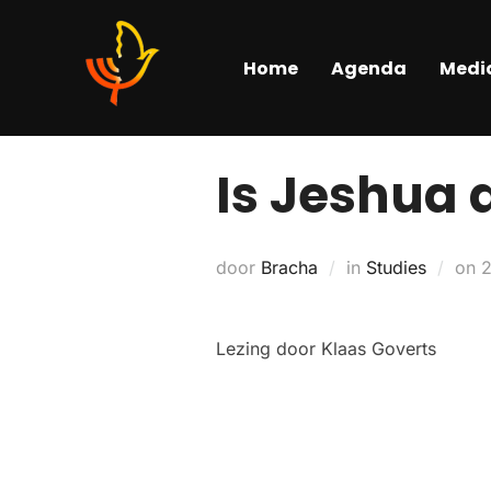
Home
Agenda
Medi
Is Jeshua 
door
Bracha
in
Studies
on
2
Lezing door Klaas Goverts