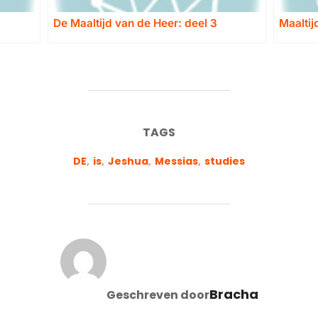
De Maaltijd van de Heer: deel 3
Maaltij
TAGS
DE
,
is
,
Jeshua
,
Messias
,
studies
BERICHTAUTEUR
Bracha
Geschreven door