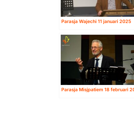
Parasja Wajechi 11 januari 2025
Parasja Misjpatiem 18 februari 