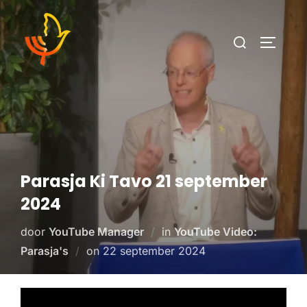
Parasja Ki Tavo 21 september
2024
door
YouTube Manager
in
YouTube Video:
Parasja's
on
22 september 2024