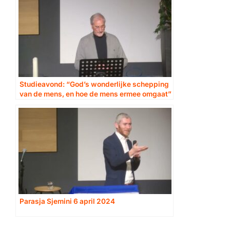
Studieavond: “God’s wonderlijke schepping
van de mens, en hoe de mens ermee omgaat”
– deel 2
Parasja Sjemini 6 april 2024