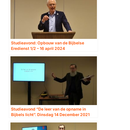
Studieavond: Opbouw van de Bijbelse
Eredienst 1/2 – 16 april 2024
Studieavond “De leer van de opname in
Bijbels licht”. Dinsdag 14 December 2021