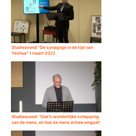
Studieavond “De synagoge in de tijd van
Yeshua” 1 maart 2022
Studieavond: ‘God’s wonderlijke schepping
van de mens, en hoe de mens ermee omgaat’.
Deel 2