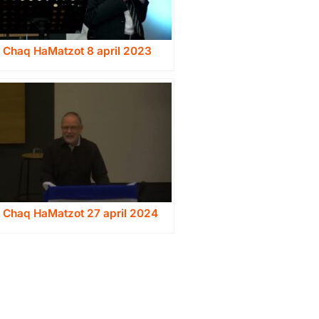
a Chaq HaMatzot 8 april 2023
a Chaq HaMatzot 27 april 2024