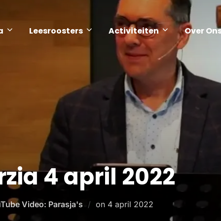
a
Leesroosters
Activiteiten
Over On
zia 4 april 2022
Tube Video: Parasja's
on
4 april 2022