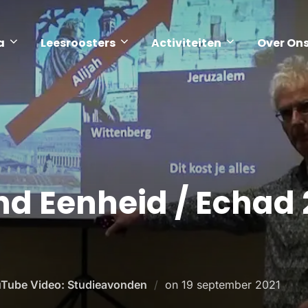
a
Leesroosters
Activiteiten
Over On
d Eenheid / Echad 
Tube Video: Studieavonden
on
19 september 2021