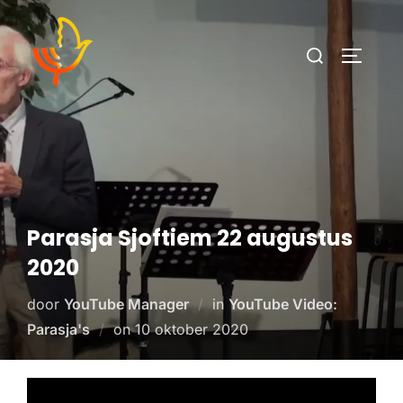
Parasja Sjoftiem 22 augustus
2020
door
YouTube Manager
in
YouTube Video:
Parasja's
on
10 oktober 2020