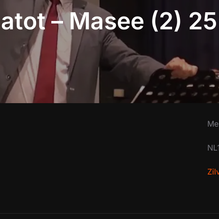
atot – Masee (2) 25
Me
NL
Zi