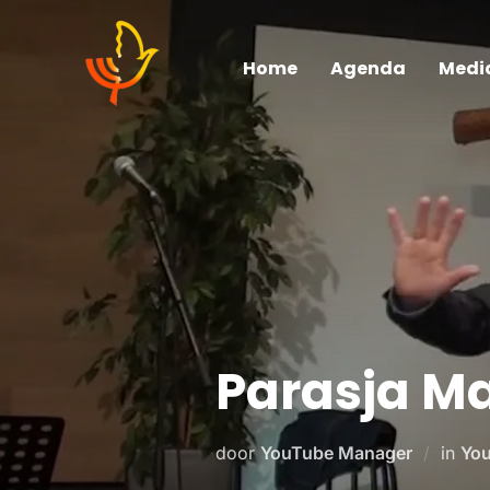
Home
Agenda
Medi
Parasja Ma
door
YouTube Manager
in
You