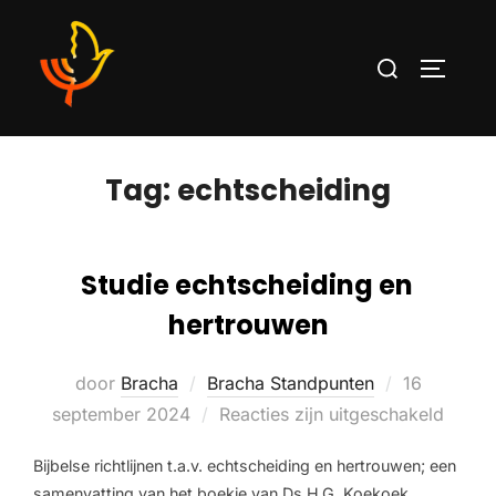
Tag:
echtscheiding
Studie echtscheiding en
hertrouwen
door
Bracha
Bracha Standpunten
16
september 2024
Reacties zijn uitgeschakeld
Bijbelse richtlijnen t.a.v. echtscheiding en hertrouwen; een
samenvatting van het boekje van Ds H.G. Koekoek