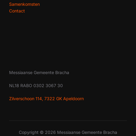
Samenkomsten
Contact
Messiaanse Gemeente Bracha
NL18 RABO 0302 3067 30
Zilverschoon 114, 7322 GK Apeldoorn
Copyright © 2026 Messiaanse Gemeente Bracha