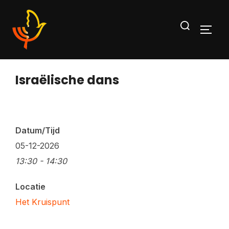
Ga
Zoek
naar
TOGG
naar:
de
inhoud
Israëlische dans
Datum/Tijd
05-12-2026
13:30 - 14:30
Locatie
Het Kruispunt