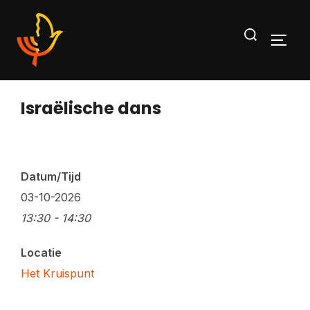
Ga
Zoek
naar
TOGG
naar:
de
inhoud
Israëlische dans
Datum/Tijd
03-10-2026
13:30 - 14:30
Locatie
Het Kruispunt