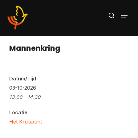
Ga
Zoek
naar
TOGG
naar:
de
inhoud
Mannenkring
Datum/Tijd
03-10-2026
13:00 - 14:30
Locatie
Het Kruispunt