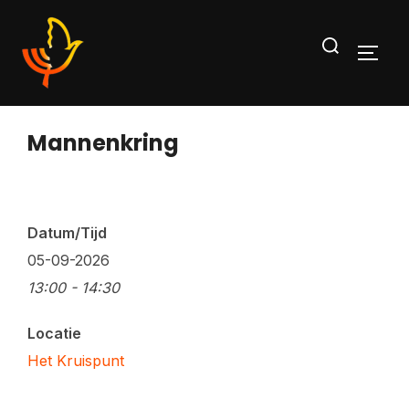
Ga
Zoek
naar
TOGG
naar:
de
inhoud
Mannenkring
Datum/Tijd
05-09-2026
13:00 - 14:30
Locatie
Het Kruispunt