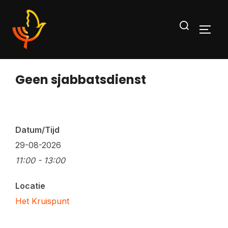
Ga
Zoek
naar
TOGG
naar:
de
inhoud
Geen sjabbatsdienst
Datum/Tijd
29-08-2026
11:00 - 13:00
Locatie
Het Kruispunt