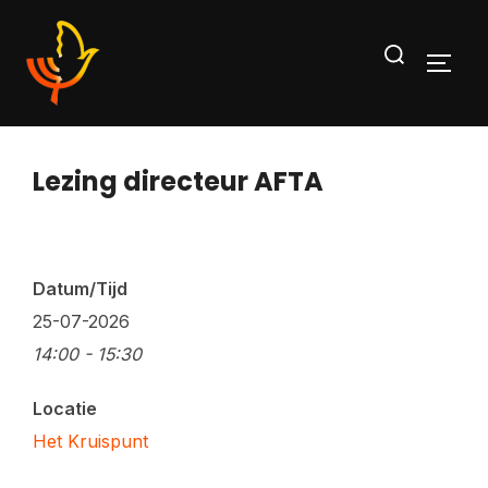
Ga
Zoek
naar
TOGG
naar:
de
inhoud
Lezing directeur AFTA
Datum/Tijd
25-07-2026
14:00 - 15:30
Locatie
Het Kruispunt