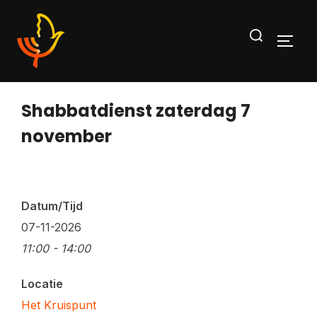
Ga
Zoek
naar
TOGG
naar:
de
inhoud
Shabbatdienst zaterdag 7
november
Datum/Tijd
07-11-2026
11:00 - 14:00
Locatie
Het Kruispunt