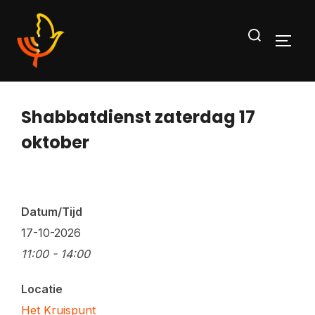
Ga
Zoek
naar
TOGG
naar:
de
inhoud
Shabbatdienst zaterdag 17
oktober
Datum/Tijd
17-10-2026
11:00 - 14:00
Locatie
Het Kruispunt