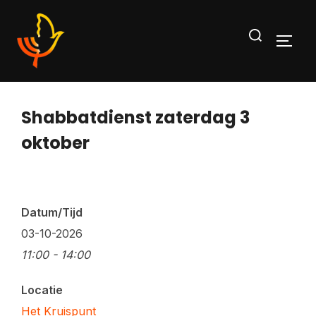
Ga
Zoek
naar
TOGG
naar:
de
inhoud
Shabbatdienst zaterdag 3
oktober
Datum/Tijd
03-10-2026
11:00 - 14:00
Locatie
Het Kruispunt