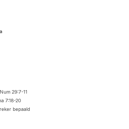
na
 Num 29:7-11
ha 7:18-20
reker bepaald