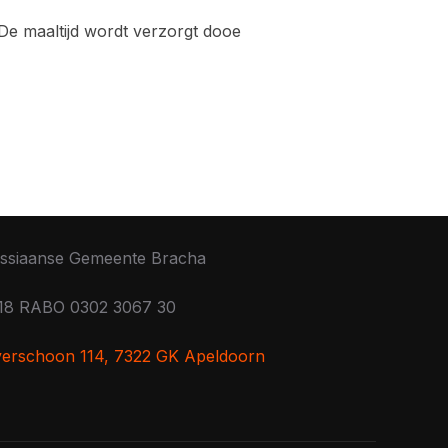
 De maaltijd wordt verzorgt dooe
ssiaanse Gemeente Bracha
18 RABO 0302 3067 30
lverschoon 114, 7322 GK Apeldoorn