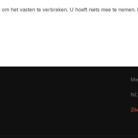
ijd om het vasten te verbreken. U hoeft niets mee te nemen.
Me
NL
Zi