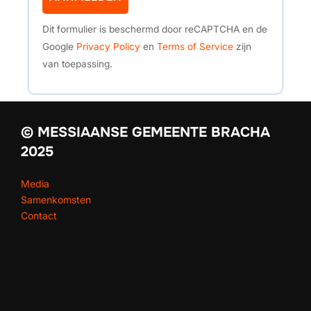
Dit formulier is beschermd door reCAPTCHA en de
Google
Privacy Policy
en
Terms of Service
zijn
van toepassing.
© MESSIAANSE GEMEENTE BRACHA
2025
Media
Samenkomsten
Contact