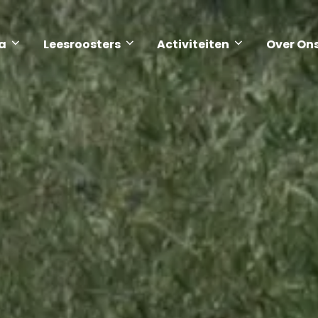
a
Leesroosters
Activiteiten
Over On