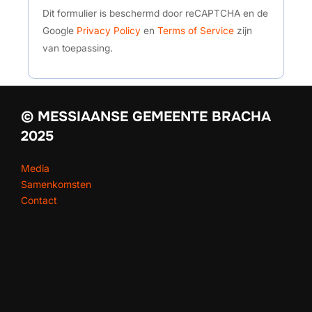
Dit formulier is beschermd door reCAPTCHA en de
Google
Privacy Policy
en
Terms of Service
zijn
van toepassing.
© MESSIAANSE GEMEENTE BRACHA
2025
Media
Samenkomsten
Contact