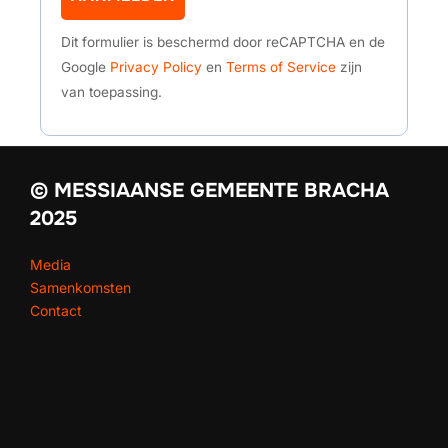
Dit formulier is beschermd door reCAPTCHA en de
Google
Privacy Policy
en
Terms of Service
zijn
van toepassing.
© MESSIAANSE GEMEENTE BRACHA
2025
Media
Samenkomsten
Contact